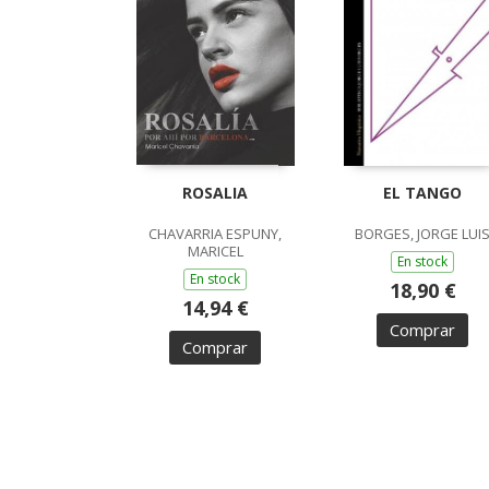
ROSALIA
EL TANGO
CHAVARRIA ESPUNY,
BORGES, JORGE LUI
MARICEL
En stock
En stock
18,90 €
14,94 €
Comprar
Comprar