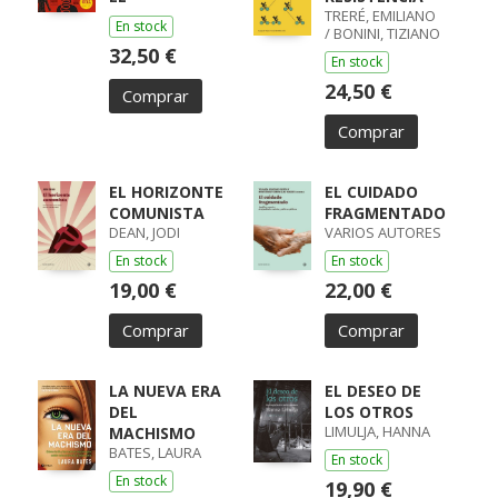
TRERÉ, EMILIANO
En stock
/ BONINI, TIZIANO
32,50 €
En stock
24,50 €
Comprar
Comprar
EL HORIZONTE
EL CUIDADO
COMUNISTA
FRAGMENTADO
DEAN, JODI
VARIOS AUTORES
En stock
En stock
19,00 €
22,00 €
Comprar
Comprar
LA NUEVA ERA
EL DESEO DE
DEL
LOS OTROS
LIMULJA, HANNA
MACHISMO
BATES, LAURA
En stock
En stock
19,90 €