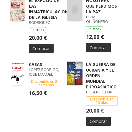
EL EXPOLIO DE
NOSOTRAS
LAS
QUE PERDIMOS
INMATRICULACIONES
LA PAZ
LLUM
DE LA IGLESIA
QUIÑONERO
RODRIGUEZ
En stock
En stock
12,00 €
20,00 €
Comprar
Comprar
CASAS
LA GUERRA DE
LOPEZ RODRIGO,
UCRANIA Y EL
JOSE MANUEL
ORDEN
MUNDIAL
Disponible en 2-
3 semanas
EUROASIATICO
16,50 €
DIESEN, GLENN
Disponible en
10 días
20,00 €
Comprar