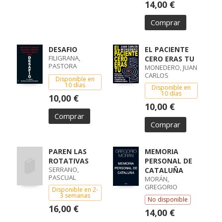
14,00 €
Comprar
DESAFIO
EL PACIENTE
FILIGRANA,
CERO ERAS TU
PASTORA
MONEDERO, JUAN
TIRADO, ARANTXA
CARLOS
Disponible en
FOSTER, RICARDO
10 días
Disponible en
10 días
10,00 €
10,00 €
Comprar
Comprar
PAREN LAS
MEMORIA
ROTATIVAS
PERSONAL DE
SERRANO,
CATALUÑA
PASCUAL
MORÁN,
GREGORIO
Disponible en 2-
3 semanas
No disponible
16,00 €
14,00 €