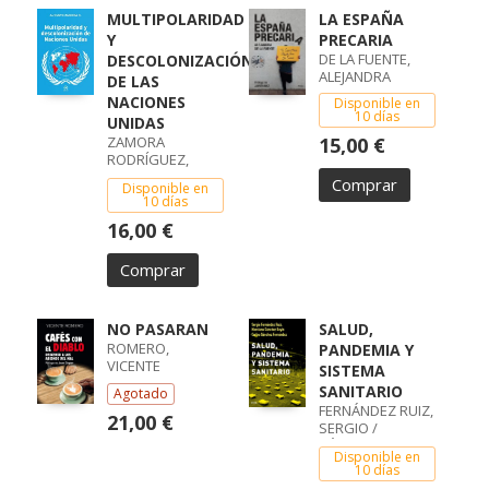
MULTIPOLARIDAD
LA ESPAÑA
Y
PRECARIA
DE LA FUENTE,
DESCOLONIZACIÓN
ALEJANDRA
DE LAS
NACIONES
Disponible en
10 días
UNIDAS
ZAMORA
15,00 €
RODRÍGUEZ,
AUGUSTO
Comprar
Disponible en
10 días
16,00 €
Comprar
NO PASARAN
SALUD,
ROMERO,
PANDEMIA Y
VICENTE
SISTEMA
SANITARIO
Agotado
FERNÁNDEZ RUIZ,
21,00 €
SERGIO /
SÁNCHEZ
Disponible en
FERNÁNDEZ,
10 días
CARLOS /