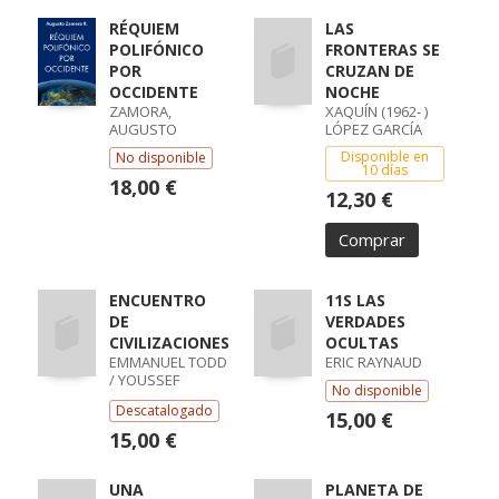
RÉQUIEM
LAS
POLIFÓNICO
FRONTERAS SE
POR
CRUZAN DE
OCCIDENTE
NOCHE
ZAMORA,
XAQUÍN (1962- )
AUGUSTO
LÓPEZ GARCÍA
Disponible en
No disponible
10 días
18,00 €
12,30 €
Comprar
ENCUENTRO
11S LAS
DE
VERDADES
CIVILIZACIONES
OCULTAS
EMMANUEL TODD
ERIC RAYNAUD
/ YOUSSEF
No disponible
COURBAGE
Descatalogado
15,00 €
15,00 €
UNA
PLANETA DE