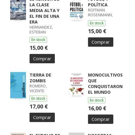
LA CLASE
POLÍTICA
ROITMAN
MEDIA ALTA Y
ROSENMANN,
EL FIN DE UNA
MARCOS / CAPPA
ERA
En stock
POLCHI, ÁNGEL
HERNANDEZ,
15,00 €
ESTEBAN
En stock
Comprar
15,00 €
Comprar
TIERRA DE
MONOCULTIVOS
ZOMBIS
QUE
ROMERO,
CONQUISTARON
VICENTE
EL MUNDO
En stock
En stock
17,00 €
16,00 €
Comprar
Comprar