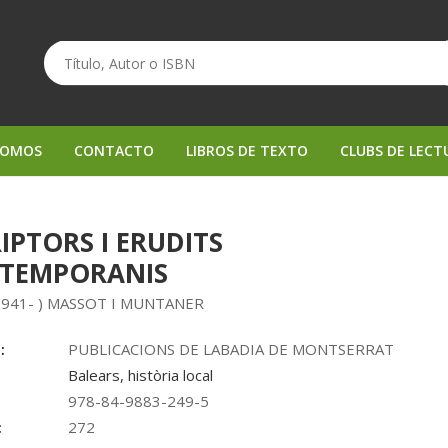
SOMOS
CONTACTO
LIBROS DE TEXTO
CLUBS DE LECT
IPTORS I ERUDITS
TEMPORANIS
1941- ) MASSOT I MUNTANER
:
PUBLICACIONS DE LABADIA DE MONTSERRAT
Balears, història local
978-84-9883-249-5
:
272