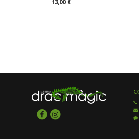
13,00 €
C