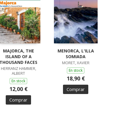
MAJORCA, THE
MENORCA, L'ILLA
ISLAND OF A
SOMIADA
THOUSAND FACES
MORET, XAVIER
HERRANZ HAMMER,
En stock
ALBERT
18,90 €
En stock
12,00 €
Comprar
Comprar