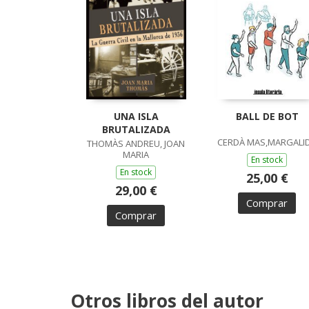
UNA ISLA
BALL DE BOT
BRUTALIZADA
CERDÀ MAS,MARGALI
THOMÀS ANDREU, JOAN
MARIA
En stock
En stock
25,00 €
29,00 €
Comprar
Comprar
Otros libros del autor