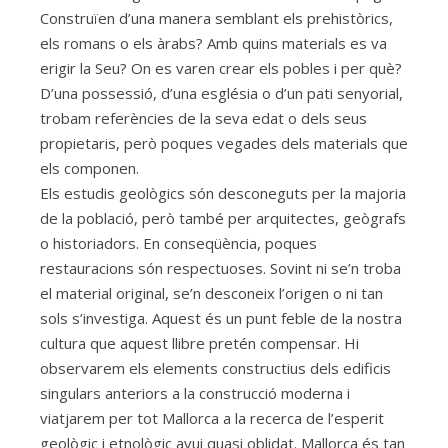
Construïen d’una manera semblant els prehistòrics,
els romans o els àrabs? Amb quins materials es va
erigir la Seu? On es varen crear els pobles i per què?
D’una possessió, d’una església o d’un pati senyorial,
trobam referències de la seva edat o dels seus
propietaris, però poques vegades dels materials que
els componen.
Els estudis geològics són desconeguts per la majoria
de la població, però també per arquitectes, geògrafs
o historiadors. En conseqüència, poques
restauracions són respectuoses. Sovint ni se’n troba
el material original, se’n desconeix l’origen o ni tan
sols s’investiga. Aquest és un punt feble de la nostra
cultura que aquest llibre pretén compensar. Hi
observarem els elements constructius dels edificis
singulars anteriors a la construcció moderna i
viatjarem per tot Mallorca a la recerca de l’esperit
geològic i etnològic avui quasi oblidat. Mallorca és tan