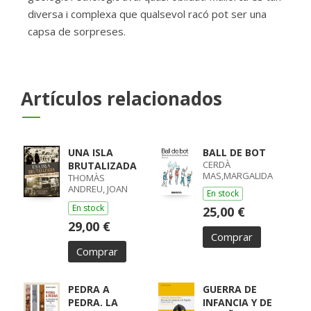
diversa i complexa que qualsevol racó pot ser una
capsa de sorpreses.
Artículos relacionados
UNA ISLA
BALL DE BOT
CERDÀ
BRUTALIZADA
MAS,MARGALIDA
THOMÀS
ANDREU, JOAN
En stock
MARIA
En stock
25,00 €
29,00 €
Comprar
Comprar
PEDRA A
GUERRA DE
PEDRA. LA
INFANCIA Y DE