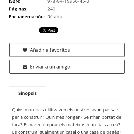
ISBN:
978-84-19956-45-3
Páginas:
240
Encuadernación:
Rústica
Añadir a favoritos
Enviar a un amigo
Sinopsis
Quins materials utilitzaven els nostres avantpassats
per a construir? Quin n’és l’origen? Se n’han portat de
fora? Es varen emprar els mateixos materials arreu?
Es construïa igualment un casal o una casa de pagès?