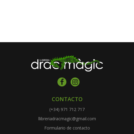
CONTACTO
(+34) 971 712 717
llibreriadracmagic@gmail.com
Formulario de contacto