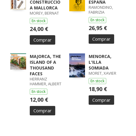
CONSTRUCCIO
ESPAÑA
RAMONDINO,
A MALLORCA
FABRIZIA
MOREY, BERNAT
En stock
En stock
26,95 €
24,00 €
Comprar
Comprar
MAJORCA, THE
MENORCA,
ISLAND OF A
L'ILLA
THOUSAND
SOMIADA
MORET, XAVIER
FACES
HERRANZ
En stock
HAMMER, ALBERT
18,90 €
En stock
12,00 €
Comprar
Comprar