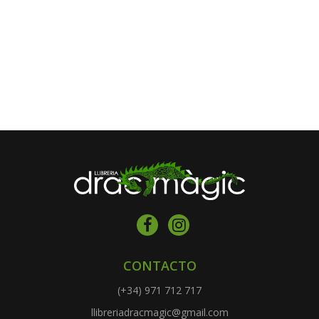
CONTACTO
(+34) 971 712 717
llibreriadracmagic@gmail.com