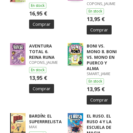
COPONS, JAUME
En stock
En stock
16,95 €
13,95 €
Comprar
Comprar
AVENTURA
BONI VS.
TOTAL 6.
MONO 8. BONI
REINA RUNA
VS. MONO EN
COPONS, JAUME
PUERCO Y
ALMA
En stock
SMART, JAMIE
13,95 €
En stock
Comprar
13,95 €
Comprar
BARDÍN: EL
EL RUSO. EL
SUPERRRELISTA
RUSO 4 Y LA
MAX
ESCUELA DE
MAGIA