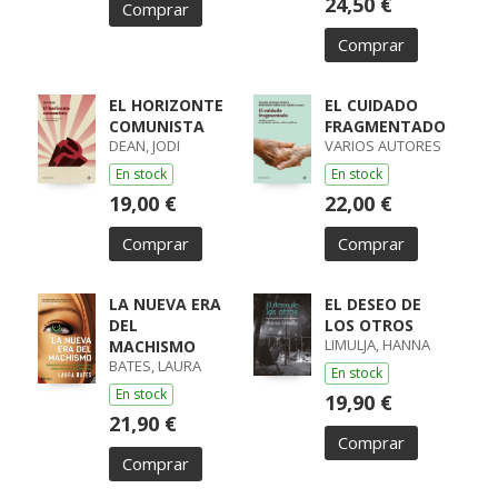
24,50 €
Comprar
Comprar
EL HORIZONTE
EL CUIDADO
COMUNISTA
FRAGMENTADO
DEAN, JODI
VARIOS AUTORES
En stock
En stock
19,00 €
22,00 €
Comprar
Comprar
LA NUEVA ERA
EL DESEO DE
DEL
LOS OTROS
LIMULJA, HANNA
MACHISMO
BATES, LAURA
En stock
En stock
19,90 €
21,90 €
Comprar
Comprar