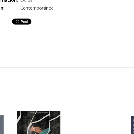
rnación:
Otros
ón:
Contemporánea