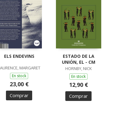
ELS ENDEVINS
ESTADO DE LA
UNIÓN, EL - CM
LAURENCE, MARGARET
HORNBY, NICK
En stock
En stock
23,00 €
12,90 €
Comprar
Comprar