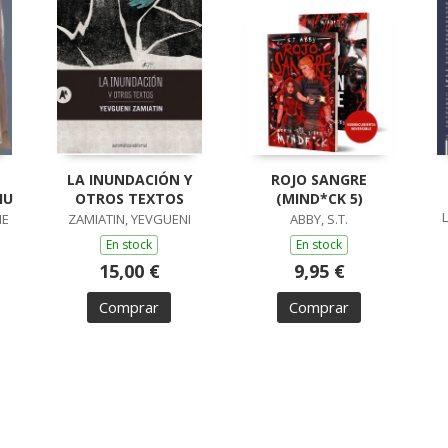
LA INUNDACIÓN Y
ROJO SANGRE
IU
OTROS TEXTOS
(MIND*CK 5)
ME
ZAMIATIN, YEVGUENI
ABBY, S.T.
En stock
En stock
15,00 €
9,95 €
Comprar
Comprar