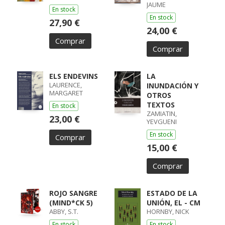
JAUME
En stock
En stock
27,90 €
24,00 €
Comprar
Comprar
ELS ENDEVINS
LA
LAURENCE,
INUNDACIÓN Y
MARGARET
OTROS
TEXTOS
En stock
ZAMIATIN,
23,00 €
YEVGUENI
En stock
Comprar
15,00 €
Comprar
ROJO SANGRE
ESTADO DE LA
(MIND*CK 5)
UNIÓN, EL - CM
ABBY, S.T.
HORNBY, NICK
En stock
En stock