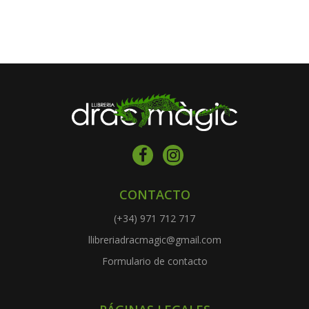
CONTACTO
(+34) 971 712 717
llibreriadracmagic@gmail.com
Formulario de contacto