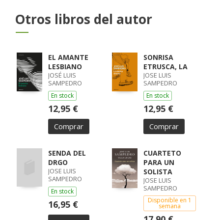
Otros libros del autor
EL AMANTE
SONRISA
LESBIANO
ETRUSCA, LA
JOSÉ LUIS
JOSE LUIS
SAMPEDRO
SAMPEDRO
En stock
En stock
12,95 €
12,95 €
Comprar
Comprar
SENDA DEL
CUARTETO
DRGO
PARA UN
JOSE LUIS
SOLISTA
SAMPEDRO
JOSE LUIS
SAMPEDRO
En stock
Disponible en 1
16,95 €
semana
17,90 €