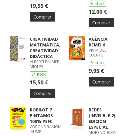
En stock
19,95 €
12,00 €
Comprar
Comprar
CREATIVIDAD
AGÈNCIA
MATEMÁTICA,
REMEI 6
VIVIM DEL
CREATIVIDAD
CUENTU
DIDÁCTICA
ALBERTÍ PALMER,
En stock
MIQUEL
9,95 €
En stock
15,50 €
Comprar
Comprar
ROB&OT 7
REDES
PINTAMOS -
(INVISIBLE 2)
100% PEFC
EDICIÓN
COPONS RAMON,
ESPECIAL
JAUME
MORENO, ELOY