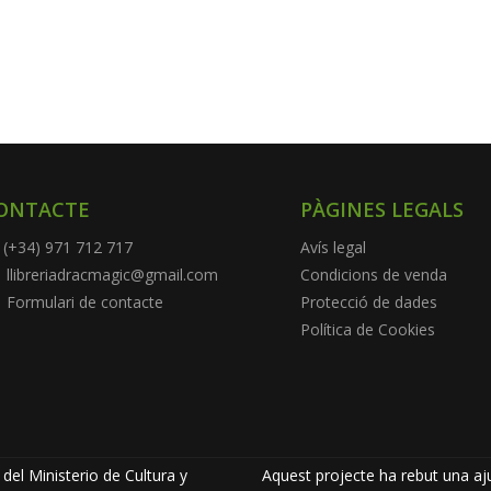
ONTACTE
PÀGINES LEGALS
(+34) 971 712 717
Avís legal
llibreriadracmagic@gmail.com
Condicions de venda
Formulari de contacte
Protecció de dades
Política de Cookies
del Ministerio de Cultura y
Aquest projecte ha rebut una aju