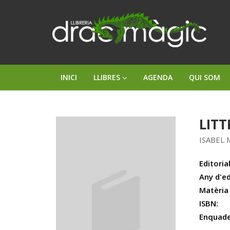
INICI
LLIBRES
AGENDA
QUI SOM
LITT
ISABEL
Editorial
Any d'ed
Matèria
ISBN:
Enquade