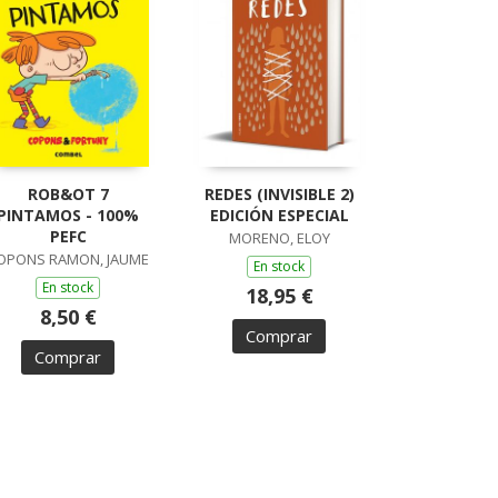
ROB&OT 7
REDES (INVISIBLE 2)
PINTAMOS - 100%
EDICIÓN ESPECIAL
PEFC
MORENO, ELOY
OPONS RAMON, JAUME
En stock
En stock
18,95 €
8,50 €
Comprar
Comprar