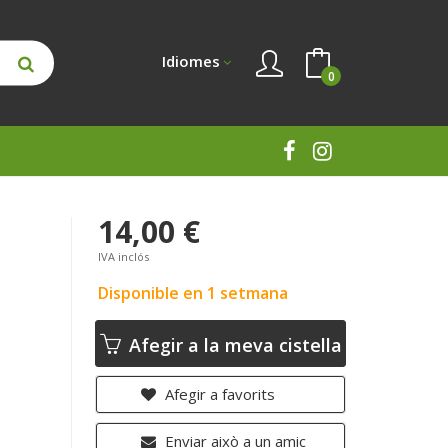
Idiomes
0
14,00 €
IVA inclós
Disponible en 1 setmana
Afegir a la meva cistella
Afegir a favorits
Enviar això a un amic