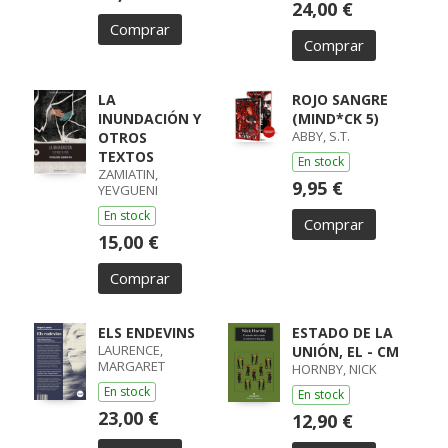
24,00 €
Comprar
Comprar
LA
ROJO SANGRE
INUNDACIÓN Y
(MIND*CK 5)
ABBY, S.T.
OTROS
TEXTOS
En stock
ZAMIATIN,
9,95 €
YEVGUENI
En stock
Comprar
15,00 €
Comprar
ELS ENDEVINS
ESTADO DE LA
LAURENCE,
UNIÓN, EL - CM
MARGARET
HORNBY, NICK
En stock
En stock
23,00 €
12,90 €