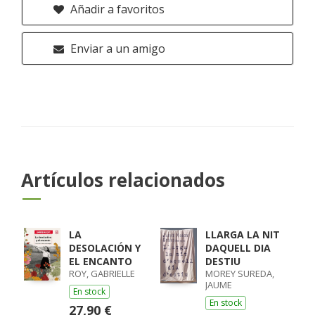
Añadir a favoritos
Enviar a un amigo
Artículos relacionados
LA
LLARGA LA NIT
DESOLACIÓN Y
DAQUELL DIA
EL ENCANTO
DESTIU
ROY, GABRIELLE
MOREY SUREDA,
JAUME
En stock
En stock
27,90 €