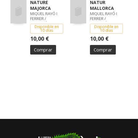
NATURE
NATUR
MAJORCA
MALLORCA
MIQUEL RAYÓ I
MIQUEL RAYÓ I
FERRER /
FERRER /
SEBASTIÀ FOT.
SEBASTIÀ FOT.
Disponible en
Disponible en
TORRENS I RAMIS
TORRENS I RAMIS
10 días
10 días
10,00 €
10,00 €
Comprar
Comprar