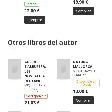
18,90 €
En stock
12,00 €
Comprar
Comprar
Otros libros del autor
AUS DE
NATURA
S'ALBUFERA,
MALLORCA
MIQUEL RAYÓ I
LES:
FERRER /
NOSTALGIA
SEBASTIÀ FOT.
DEL FANG
Disponible en
TORRENS I RAMIS
10 días
MIQUEL RAYÓ I
FERRER /
10,00 €
SEBASTIÀ FOT.
No disponible
TORRENS I RAMIS
Comprar
21,03 €