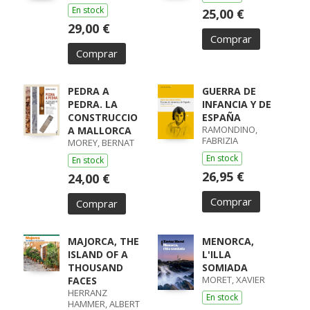
MARIA
En stock
25,00 €
29,00 €
Comprar
Comprar
PEDRA A
GUERRA DE
PEDRA. LA
INFANCIA Y DE
CONSTRUCCIO
ESPAÑA
RAMONDINO,
A MALLORCA
FABRIZIA
MOREY, BERNAT
En stock
En stock
26,95 €
24,00 €
Comprar
Comprar
MAJORCA, THE
MENORCA,
ISLAND OF A
L'ILLA
THOUSAND
SOMIADA
MORET, XAVIER
FACES
HERRANZ
En stock
HAMMER, ALBERT