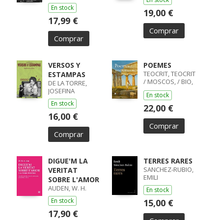
En stock
19,00 €
17,99 €
Comprar
Comprar
VERSOS Y
POEMES
TEOCRIT, TEOCRIT
ESTAMPAS
/ MOSCOS, / BIO,
DE LA TORRE,
BIO
JOSEFINA
En stock
En stock
22,00 €
16,00 €
Comprar
Comprar
DIGUE'M LA
TERRES RARES
SANCHEZ-RUBIO,
VERITAT
EMILI
SOBRE L'AMOR
AUDEN, W. H.
En stock
En stock
15,00 €
17,90 €