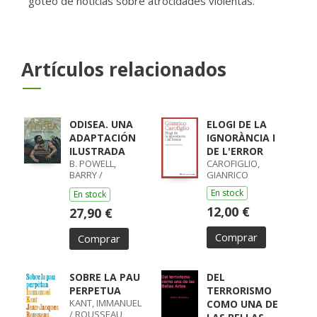
goteo de noticias sobre atrocidades violentas.
Artículos relacionados
ODISEA. UNA
ELOGI DE LA
ADAPTACIÓN
IGNORÀNCIA I
ILUSTRADA
DE L'ERROR
B. POWELL,
CAROFIGLIO,
BARRY /
GIANRICO
LISOWIEC,
En stock
En stock
JOANNA /
HOMERO,
12,00 €
27,90 €
HOMERO
Comprar
Comprar
SOBRE LA PAU
DEL
PERPETUA
TERRORISMO
KANT, IMMANUEL
COMO UNA DE
/ ROUSSEAU,