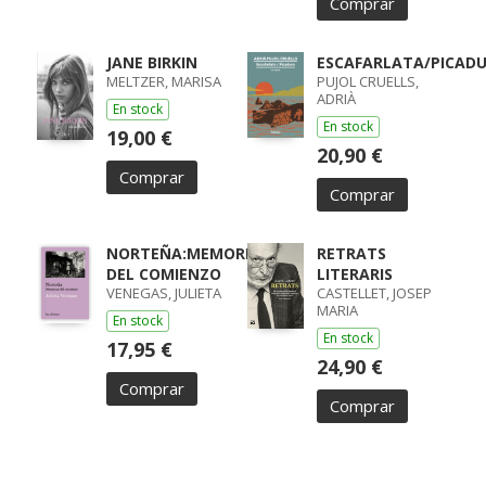
Comprar
JANE BIRKIN
ESCAFARLATA/PICAD
MELTZER, MARISA
PUJOL CRUELLS,
ADRIÀ
En stock
En stock
19,00 €
20,90 €
Comprar
Comprar
NORTEÑA:MEMORIAS
RETRATS
DEL COMIENZO
LITERARIS
VENEGAS, JULIETA
CASTELLET, JOSEP
MARIA
En stock
En stock
17,95 €
24,90 €
Comprar
Comprar