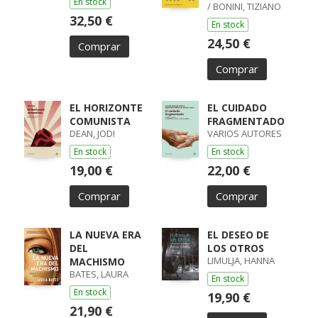
En stock
/ BONINI, TIZIANO
32,50 €
En stock
24,50 €
Comprar
Comprar
EL HORIZONTE
EL CUIDADO
COMUNISTA
FRAGMENTADO
DEAN, JODI
VARIOS AUTORES
En stock
En stock
19,00 €
22,00 €
Comprar
Comprar
LA NUEVA ERA
EL DESEO DE
DEL
LOS OTROS
LIMULJA, HANNA
MACHISMO
BATES, LAURA
En stock
En stock
19,90 €
21,90 €