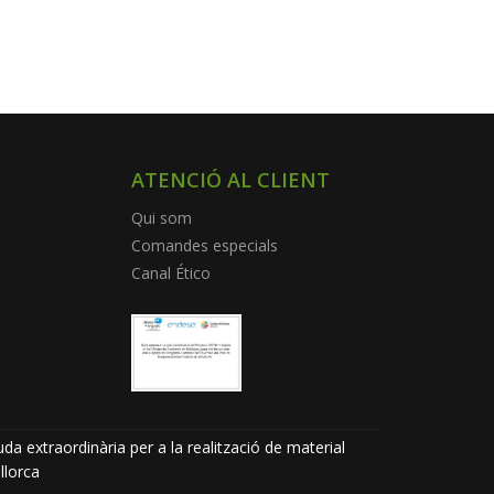
ATENCIÓ AL CLIENT
Qui som
Comandes especials
Canal Ético
da extraordinària per a la realització de material
llorca