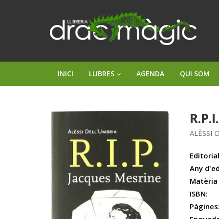
INICI
LLIBRES
AGENDA
QUI SOM
R.P.
ALÈSSI 
Editorial
Any d'ed
Matèria
ISBN:
Pàgines