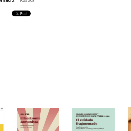
rnació:
Rústica