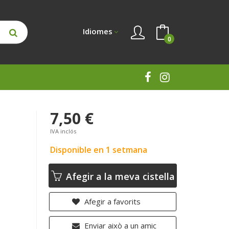
Idiomes
0
7,50 €
IVA inclós
Disponible en 1 setmana
Afegir a la meva cistella
Afegir a favorits
Enviar això a un amic