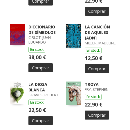
22,90 €
Comprar
Comprar
DICCIONARIO
LA CANCIÓN
DE SÍMBOLOS
DE AQUILES
CIRLOT, JUAN
[ADN]
EDUARDO
MILLER, MADELINE
En stock
En stock
38,00 €
12,50 €
Comprar
Comprar
LA DIOSA
TROYA
FRY, STEPHEN
BLANCA
GRAVES, ROBERT
En stock
En stock
22,90 €
22,50 €
Comprar
Comprar