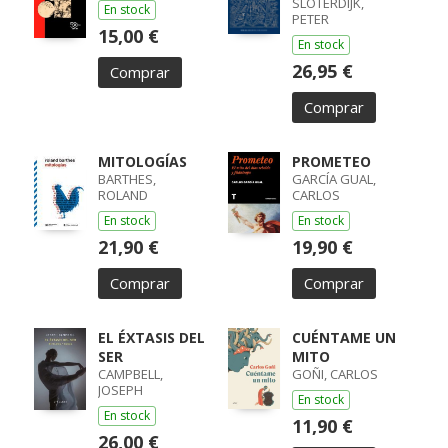
SLOTERDIJK,
En stock
PETER
15,00 €
En stock
26,95 €
Comprar
Comprar
MITOLOGÍAS
PROMETEO
BARTHES,
GARCÍA GUAL,
ROLAND
CARLOS
En stock
En stock
21,90 €
19,90 €
Comprar
Comprar
EL ÉXTASIS DEL
CUÉNTAME UN
SER
MITO
CAMPBELL,
GOÑI, CARLOS
JOSEPH
En stock
En stock
11,90 €
26,00 €