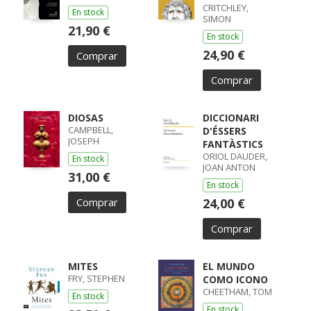
CRITCHLEY,
En stock
SIMON
21,90 €
En stock
24,90 €
Comprar
Comprar
DIOSAS
DICCIONARI
CAMPBELL,
D'ÉSSERS
JOSEPH
FANTÀSTICS
ORIOL DAUDER,
En stock
JOAN ANTON
31,00 €
En stock
Comprar
24,00 €
Comprar
MITES
EL MUNDO
FRY, STEPHEN
COMO ICONO
CHEETHAM, TOM
En stock
En stock