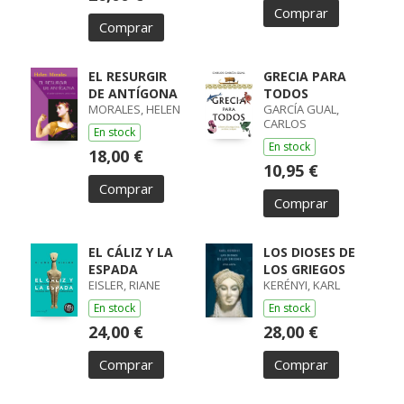
Comprar
Comprar
EL RESURGIR
GRECIA PARA
DE ANTÍGONA
TODOS
MORALES, HELEN
GARCÍA GUAL,
CARLOS
En stock
En stock
18,00 €
10,95 €
Comprar
Comprar
EL CÁLIZ Y LA
LOS DIOSES DE
ESPADA
LOS GRIEGOS
EISLER, RIANE
KERÉNYI, KARL
En stock
En stock
24,00 €
28,00 €
Comprar
Comprar