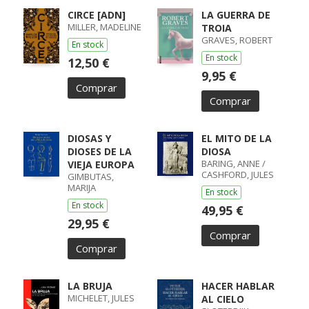
CIRCE [ADN]
LA GUERRA DE
MILLER, MADELINE
TROIA
GRAVES, ROBERT
En stock
En stock
12,50 €
9,95 €
Comprar
Comprar
DIOSAS Y
EL MITO DE LA
DIOSES DE LA
DIOSA
BARING, ANNE /
VIEJA EUROPA
CASHFORD, JULES
GIMBUTAS,
MARIJA
En stock
En stock
49,95 €
29,95 €
Comprar
Comprar
LA BRUJA
HACER HABLAR
MICHELET, JULES
AL CIELO