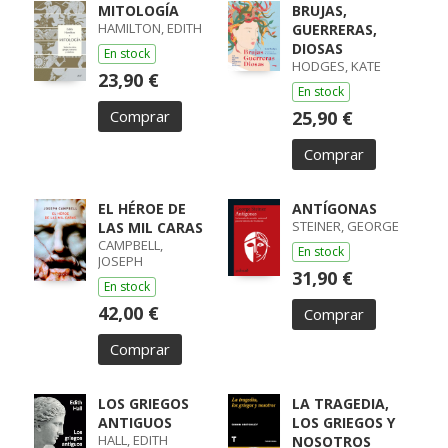
MITOLOGÍA
BRUJAS,
HAMILTON, EDITH
GUERRERAS,
DIOSAS
En stock
HODGES, KATE
23,90 €
En stock
Comprar
25,90 €
Comprar
EL HÉROE DE
ANTÍGONAS
STEINER, GEORGE
LAS MIL CARAS
CAMPBELL,
En stock
JOSEPH
31,90 €
En stock
42,00 €
Comprar
Comprar
LOS GRIEGOS
LA TRAGEDIA,
ANTIGUOS
LOS GRIEGOS Y
HALL, EDITH
NOSOTROS