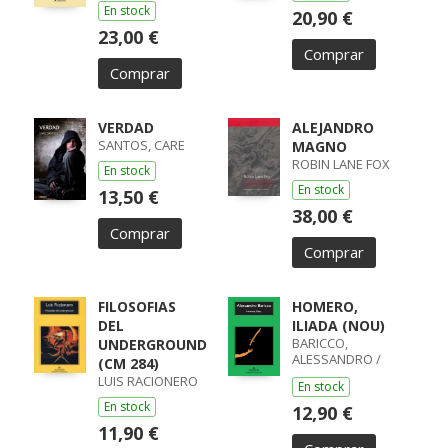
En stock
20,90 €
23,00 €
Comprar
Comprar
VERDAD
ALEJANDRO
SANTOS, CARE
MAGNO
ROBIN LANE FOX
En stock
En stock
13,50 €
38,00 €
Comprar
Comprar
FILOSOFIAS
HOMERO,
DEL
ILIADA (NOU)
BARICCO,
UNDERGROUND
ALESSANDRO /
(CM 284)
ALESSANDRO
LUIS RACIONERO
En stock
BARICCO
En stock
12,90 €
11,90 €