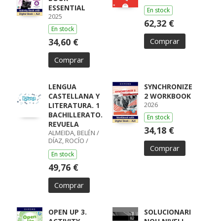
ESSENTIAL
En stock
2025
62,32 €
En stock
34,60 €
Comprar
Comprar
LENGUA
SYNCHRONIZE
CASTELLANA Y
2 WORKBOOK
2026
LITERATURA. 1
BACHILLERATO.
En stock
REVUELA
34,18 €
ALMEIDA, BELÉN /
DÍAZ, ROCÍO /
Comprar
GUMIEL, SILVIA /
En stock
PÉREZ, ISABEL /
BOYANO,
49,76 €
RICARDO / LODÍN,
PATRICIA /
Comprar
ZUBICOA
ARRAIZA, MARÍA /
MONCAYOLA,
ELENA / ECHEVA
OPEN UP 3.
SOLUCIONARI