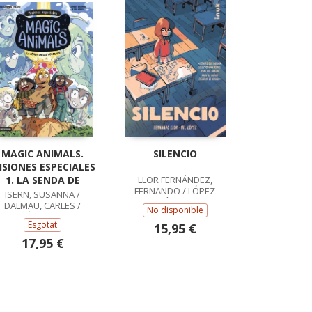
MAGIC ANIMALS.
SILENCIO
ISIONES ESPECIALES
1. LA SENDA DE
LLOR FERNÁNDEZ,
FERNANDO / LÓPEZ
ISERN, SUSANNA /
RODRÍGUEZ, NIL
DALMAU, CARLES /
No disponible
LÓPEZ, NIL
Esgotat
15,95 €
17,95 €