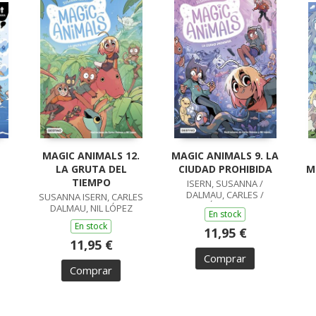
MAGIC ANIMALS 12.
MAGIC ANIMALS 9. LA
LA GRUTA DEL
CIUDAD PROHIBIDA
M
TIEMPO
ISERN, SUSANNA /
DALMAU, CARLES /
SUSANNA ISERN, CARLES
LÓPEZ, NIL
DALMAU, NIL LÓPEZ
En stock
En stock
11,95 €
11,95 €
Comprar
Comprar