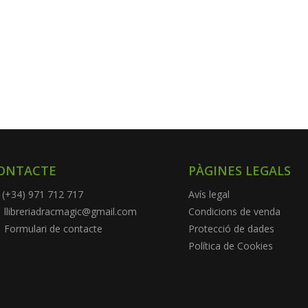
ONTACTE
PÀGINES LEGALS
(+34) 971 712 717
Avís legal
llibreriadracmagic@gmail.com
Condicions de venda
Formulari de contacte
Protecció de dades
Política de Cookies