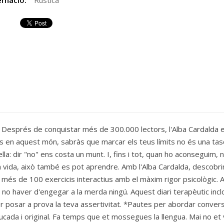
rnació:
Rústica
? Després de conquistar més de 300.000 lectors, l'Alba Cardalda
n aquest món, sabràs que marcar els teus límits no és una tasca fàc
lla: dir "no" ens costa un munt. I, fins i tot, quan ho aconseguim,
a vida, això també es pot aprendre. Amb l'Alba Cardalda, descobri
 més de 100 exercicis interactius amb el màxim rigor psicològic. Al
. I no haver d'engegar a la merda ningú. Aquest diari terapèutic inc
per posar a prova la teva assertivitat. *Pautes per abordar conver
da i original. Fa temps que et mossegues la llengua. Mai no et v