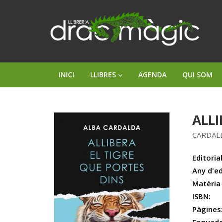
INICI
LLIBRES
AGENDA
QUI SOM
ALLI
CARDAL
Editorial
Any d'ed
Matèria
ISBN:
Pàgines