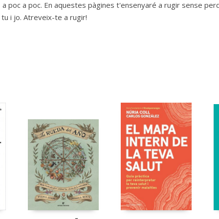
èn, a poc a poc. En aquestes pàgines t'ensenyaré a rugir sense per
 tu i jo. Atreveix-te a rugir!