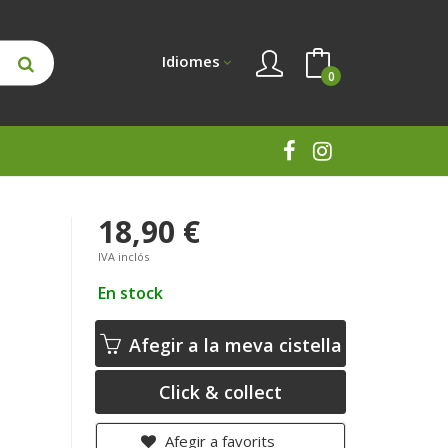
Idiomes
0
18,90 €
IVA inclós
En stock
Afegir a la meva cistella
Click & collect
Afegir a favorits