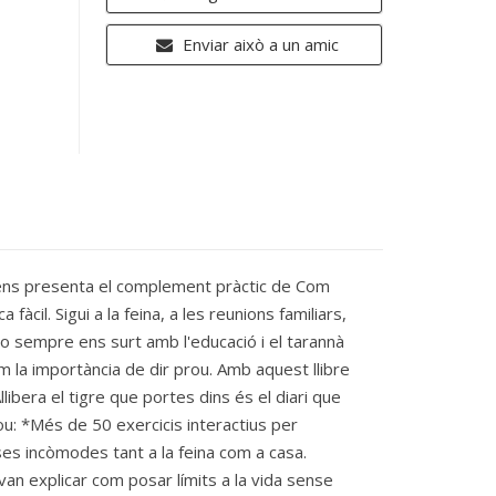
Enviar això a un amic
 ens presenta el complement pràctic de Com
il. Sigui a la feina, a les reunions familiars,
 no sempre ens surt amb l'educació i el tarannà
m la importància de dir prou. Amb aquest llibre
libera el tigre que portes dins és el diari que
lou: *Més de 50 exercicis interactius per
ses incòmodes tant a la feina com a casa.
an explicar com posar límits a la vida sense