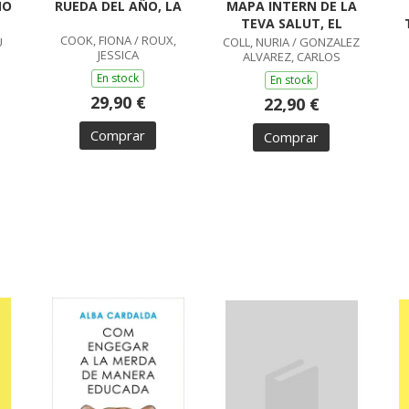
NO
RUEDA DEL AÑO, LA
MAPA INTERN DE LA
TEVA SALUT, EL
COOK, FIONA / ROUX,
U
COLL, NURIA / GONZALEZ
JESSICA
ALVAREZ, CARLOS
En stock
En stock
29,90 €
22,90 €
Comprar
Comprar