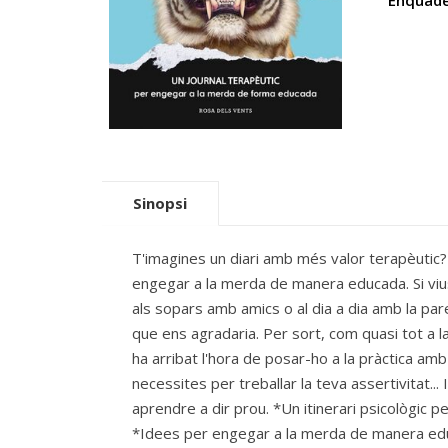
Enquade
Sinopsi
T'imagines un diari amb més valor terapèutic
engegar a la merda de manera educada. Si vius e
als sopars amb amics o al dia a dia amb la pare
que ens agradaria. Per sort, com quasi tot a l
ha arribat l'hora de posar-ho a la pràctica amb
necessites per treballar la teva assertivitat..
aprendre a dir prou. *Un itinerari psicològic 
*Idees per engegar a la merda de manera educa