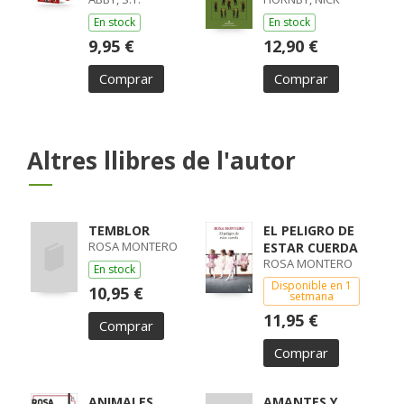
En stock
En stock
9,95 €
12,90 €
Comprar
Comprar
Altres llibres de l'autor
TEMBLOR
EL PELIGRO DE
ROSA MONTERO
ESTAR CUERDA
ROSA MONTERO
En stock
Disponible en 1
10,95 €
setmana
11,95 €
Comprar
Comprar
ANIMALES
AMANTES Y