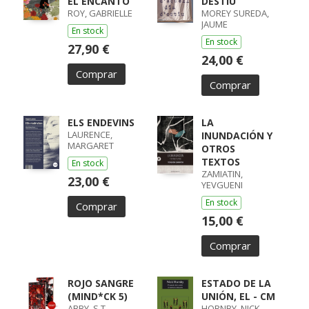
EL ENCANTO
DESTIU
ROY, GABRIELLE
MOREY SUREDA,
JAUME
En stock
En stock
27,90 €
24,00 €
Comprar
Comprar
ELS ENDEVINS
LA
LAURENCE,
INUNDACIÓN Y
MARGARET
OTROS
TEXTOS
En stock
ZAMIATIN,
23,00 €
YEVGUENI
En stock
Comprar
15,00 €
Comprar
ROJO SANGRE
ESTADO DE LA
(MIND*CK 5)
UNIÓN, EL - CM
ABBY, S.T.
HORNBY, NICK