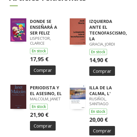
DONDE SE
IZQUIERDA
ENSEÑARÁ A
ANTE EL
SER FELIZ
TECNOFASCISMO,
LISPECTOR,
LA
CLARICE
GRACIA, JORDI
En stock
En stock
17,95 €
14,90 €
Comprar
Comprar
PERIODISTA Y
ILLA DE LA
EL ASESINO, EL
CALMA, L'
MALCOLM, JANET
RUSIÑOL,
SANTIAGO
En stock
En stock
21,90 €
20,00 €
Comprar
Comprar