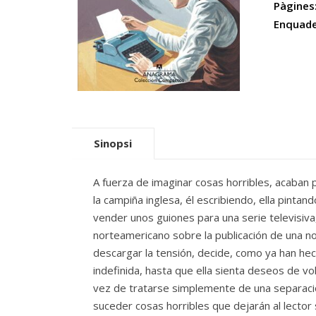
Pàgines
Enquade
Sinopsi
A fuerza de imaginar cosas horribles, acaban 
la campiña inglesa, él escribiendo, ella pinta
vender unos guiones para una serie televisiva
norteamericano sobre la publica­ción de una no
descargar la tensión, de­cide, como ya han he
indefinida, hasta que ella sienta deseos de vol
vez de tratarse simplemente de una separació
suceder cosas horribles que dejarán al lector s