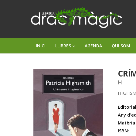
INICI
LLIBRES
AGENDA
QUI SOM
CRÍM
H
HIGHSM
Editorial
Any d'ed
Matèria
ISBN: