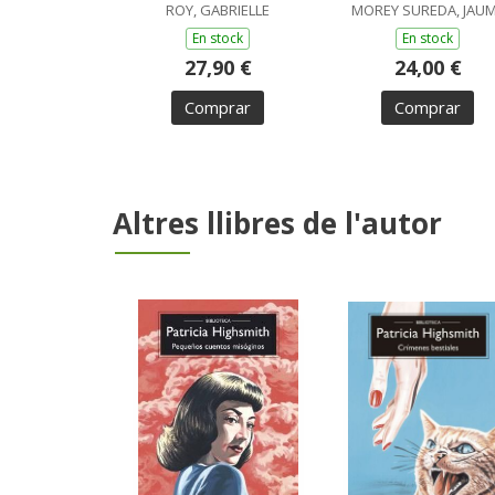
ROY, GABRIELLE
MOREY SUREDA, JAU
En stock
En stock
27,90 €
24,00 €
Comprar
Comprar
Altres llibres de l'autor