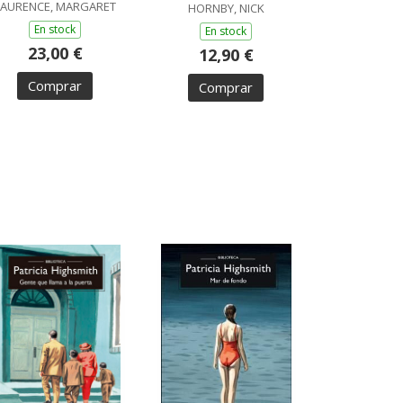
LAURENCE, MARGARET
HORNBY, NICK
En stock
En stock
23,00 €
12,90 €
Comprar
Comprar