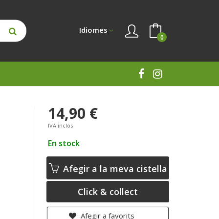
Idiomes
0
14,90 €
IVA inclós
En stock
Afegir a la meva cistella
Click & collect
Afegir a favorits