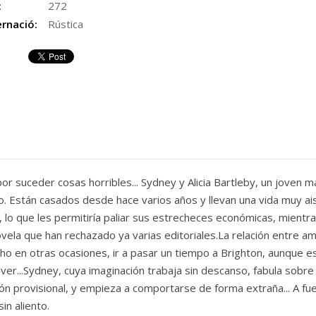
:
272
rnació:
Rústica
por suceder cosas horribles... Sydney y Alicia Bartleby, un joven
ndo. Están casa­dos desde hace varios años y llevan una vida muy 
, lo que les permitiría paliar sus estrecheces económicas, mient
vela que han rechazado ya varias editoriales.La relación entre am
cho en otras ocasiones, ir a pasar un tiempo a Brighton, aunque 
ver...Sydney, cuya imaginación trabaja sin descanso, fabula sobre 
n provisional, y empieza a comportarse de forma extraña... A fue
in aliento.