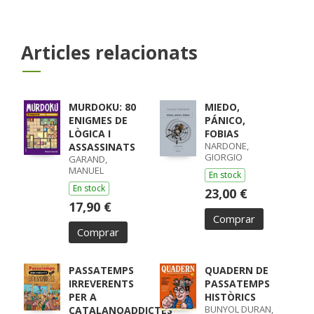
Articles relacionats
MURDOKU: 80
MIEDO,
ENIGMES DE
PÁNICO,
LÒGICA I
FOBIAS
NARDONE,
ASSASSINATS
GIORGIO
GARAND,
MANUEL
En stock
En stock
23,00 €
17,90 €
Comprar
Comprar
PASSATEMPS
QUADERN DE
IRREVERENTS
PASSATEMPS
PER A
HISTÒRICS
BUNYOL DURAN,
CATALANOADDICTES