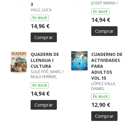
JOSEP MARIA /
3
GUIBO,
VALS, LUCA
En stock
En stock
14,94 €
14,96 €
Comprar
Comprar
QUADERN DE
CUADERNO DE
LLENGUA I
ACTIVIDADES
CULTURA
PARA
SOLÉ FITÉ, MARC /
ADULTOS
MULA FERRER,
VOL.15
XAVIER
LÓPEZ VALLE,
En stock
DANIEL
14,94 €
En stock
12,90 €
Comprar
Comprar