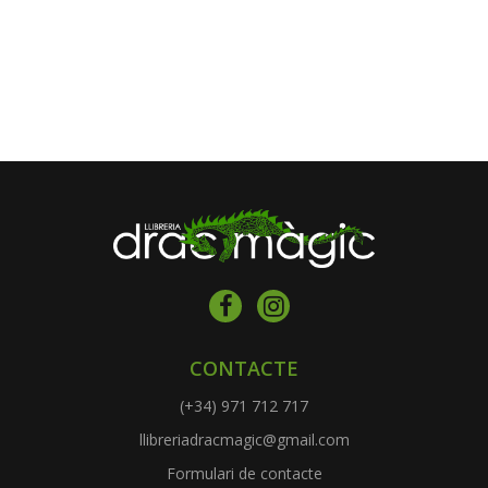
CONTACTE
(+34) 971 712 717
llibreriadracmagic@gmail.com
Formulari de contacte