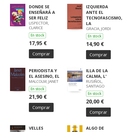
DONDE SE
IZQUIERDA
ENSEÑARÁ A
ANTE EL
SER FELIZ
TECNOFASCISMO,
LISPECTOR,
LA
CLARICE
GRACIA, JORDI
En stock
En stock
17,95 €
14,90 €
Comprar
Comprar
PERIODISTA Y
ILLA DE LA
EL ASESINO, EL
CALMA, L'
MALCOLM, JANET
RUSIÑOL,
SANTIAGO
En stock
En stock
21,90 €
20,00 €
Comprar
Comprar
VELLES
ALGO DE