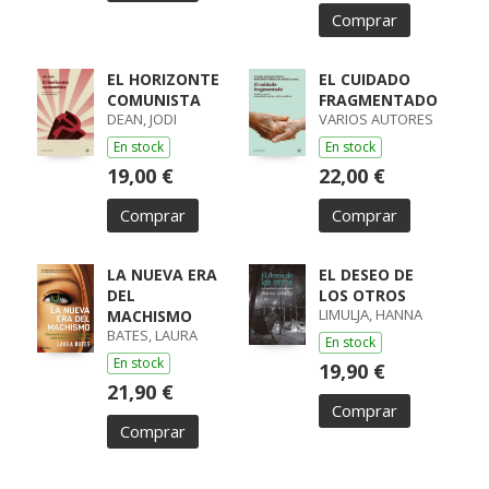
Comprar
EL HORIZONTE
EL CUIDADO
COMUNISTA
FRAGMENTADO
DEAN, JODI
VARIOS AUTORES
En stock
En stock
19,00 €
22,00 €
Comprar
Comprar
LA NUEVA ERA
EL DESEO DE
DEL
LOS OTROS
LIMULJA, HANNA
MACHISMO
BATES, LAURA
En stock
En stock
19,90 €
21,90 €
Comprar
Comprar