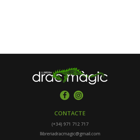
CONTACTE
(+34) 971 712 717
llibreriadracmagic@gmail.com