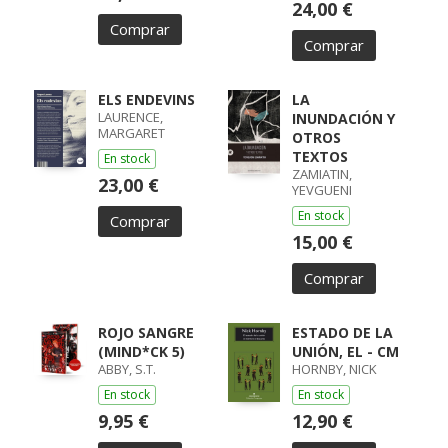
24,00 €
Comprar
Comprar
ELS ENDEVINS
LA
LAURENCE,
INUNDACIÓN Y
MARGARET
OTROS
TEXTOS
En stock
ZAMIATIN,
23,00 €
YEVGUENI
En stock
Comprar
15,00 €
Comprar
ROJO SANGRE
ESTADO DE LA
(MIND*CK 5)
UNIÓN, EL - CM
ABBY, S.T.
HORNBY, NICK
En stock
En stock
9,95 €
12,90 €