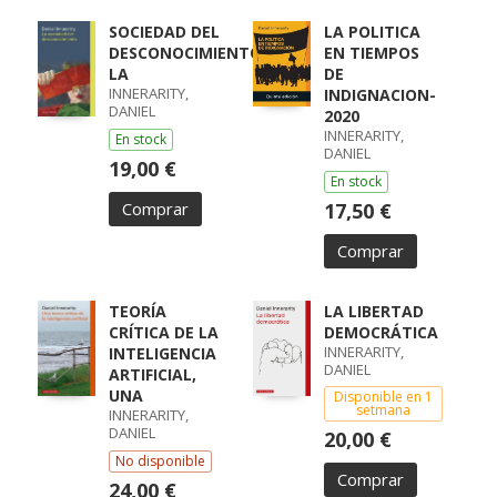
SOCIEDAD DEL
LA POLITICA
DESCONOCIMIENTO,
EN TIEMPOS
LA
DE
INNERARITY,
INDIGNACION-
DANIEL
2020
INNERARITY,
En stock
DANIEL
19,00 €
En stock
Comprar
17,50 €
Comprar
TEORÍA
LA LIBERTAD
CRÍTICA DE LA
DEMOCRÁTICA
INNERARITY,
INTELIGENCIA
DANIEL
ARTIFICIAL,
UNA
Disponible en 1
setmana
INNERARITY,
DANIEL
20,00 €
No disponible
Comprar
24,00 €