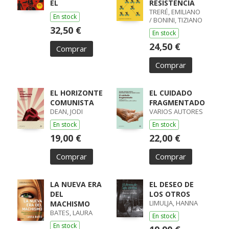
EL
RESISTENCIA
TRERÉ, EMILIANO
En stock
/ BONINI, TIZIANO
32,50 €
En stock
24,50 €
Comprar
Comprar
EL HORIZONTE
EL CUIDADO
COMUNISTA
FRAGMENTADO
DEAN, JODI
VARIOS AUTORES
En stock
En stock
19,00 €
22,00 €
Comprar
Comprar
LA NUEVA ERA
EL DESEO DE
DEL
LOS OTROS
LIMULJA, HANNA
MACHISMO
BATES, LAURA
En stock
En stock