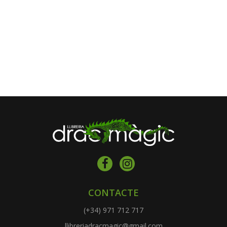
CONTACTE
(+34) 971 712 717
llibreriadracmagic@gmail.com