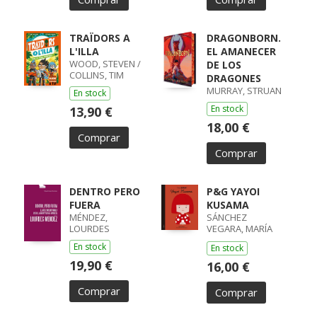
TRAÏDORS A
DRAGONBORN.
L'ILLA
EL AMANECER
WOOD, STEVEN /
DE LOS
COLLINS, TIM
DRAGONES
MURRAY, STRUAN
En stock
En stock
13,90 €
18,00 €
Comprar
Comprar
DENTRO PERO
P&G YAYOI
FUERA
KUSAMA
MÉNDEZ,
SÁNCHEZ
LOURDES
VEGARA, MARÍA
ISABEL
En stock
En stock
19,90 €
16,00 €
Comprar
Comprar