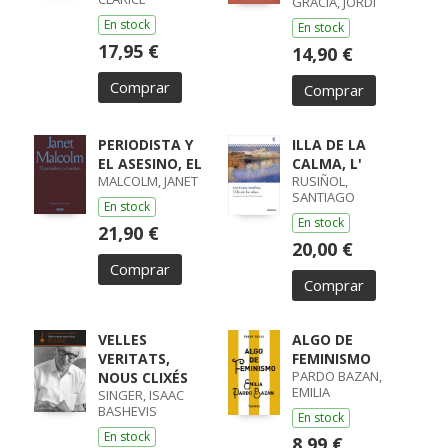
GRACIA, JORDI
En stock
En stock
17,95 €
14,90 €
Comprar
Comprar
PERIODISTA Y
ILLA DE LA
EL ASESINO, EL
CALMA, L'
MALCOLM, JANET
RUSIÑOL,
SANTIAGO
En stock
En stock
21,90 €
20,00 €
Comprar
Comprar
VELLES
ALGO DE
VERITATS,
FEMINISMO
PARDO BAZAN,
NOUS CLIXÉS
EMILIA
SINGER, ISAAC
BASHEVIS
En stock
En stock
8,99 €