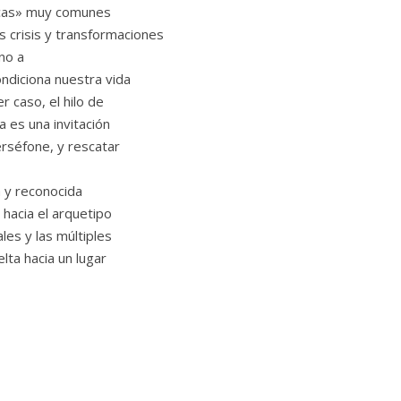
icas» muy comunes
s crisis y transformaciones
rno a
ondiciona nuestra vida
er caso, el hilo de
a es una invitación
erséfone, y rescatar
a y reconocida
 hacia el arquetipo
les y las múltiples
lta hacia un lugar