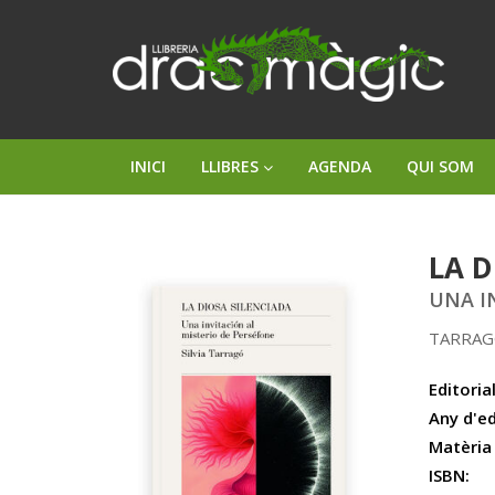
INICI
LLIBRES
AGENDA
QUI SOM
LA D
UNA I
TARRAGÓ
Editorial
Any d'ed
Matèria
ISBN: