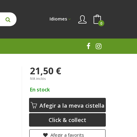
Idiomes
0
21,50 €
IVA inclós
En stock
Afegir a la meva cistella
Click & collect
Afegir a favorits