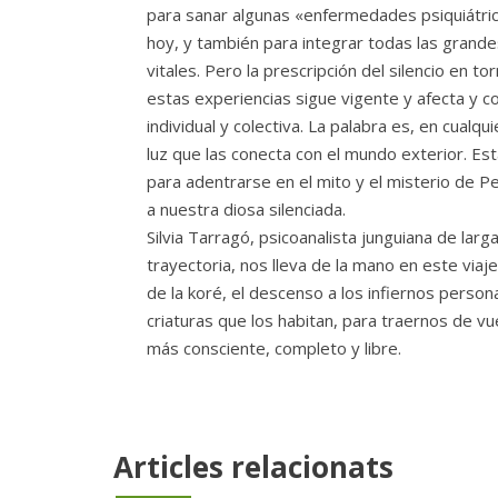
para sanar algunas «enfermedades psiquiátr
hoy, y también para integrar todas las grande
vitales. Pero la prescripción del silencio en to
estas experiencias sigue vigente y afecta y c
individual y colectiva. La palabra es, en cualqui
luz que las conecta con el mundo exterior. Est
para adentrarse en el mito y el misterio de P
a nuestra diosa silenciada.
Silvia Tarragó, psicoanalista junguiana de larg
trayectoria, nos lleva de la mano en este viaje
de la koré, el descenso a los infiernos persona
criaturas que los habitan, para traernos de vue
más consciente, completo y libre.
Articles relacionats