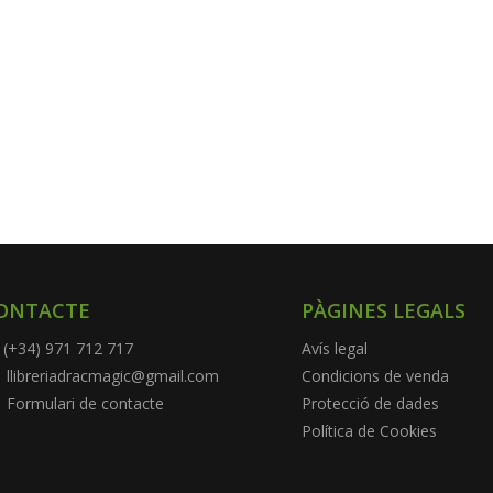
ONTACTE
PÀGINES LEGALS
(+34) 971 712 717
Avís legal
llibreriadracmagic@gmail.com
Condicions de venda
Formulari de contacte
Protecció de dades
Política de Cookies