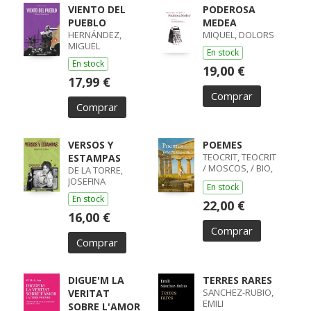
VIENTO DEL
PODEROSA
PUEBLO
MEDEA
HERNÁNDEZ,
MIQUEL, DOLORS
MIGUEL
En stock
En stock
19,00 €
17,99 €
Comprar
Comprar
VERSOS Y
POEMES
TEOCRIT, TEOCRIT
ESTAMPAS
/ MOSCOS, / BIO,
DE LA TORRE,
BIO
JOSEFINA
En stock
En stock
22,00 €
16,00 €
Comprar
Comprar
DIGUE'M LA
TERRES RARES
SANCHEZ-RUBIO,
VERITAT
EMILI
SOBRE L'AMOR