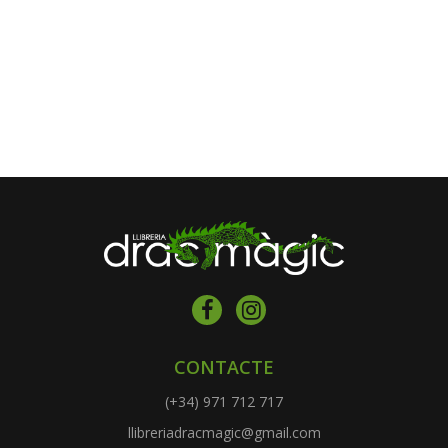
CONTACTE
(+34) 971 712 717
llibreriadracmagic@gmail.com