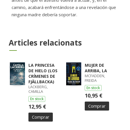
camino, acabará enfrentándose a una revelación que
ninguna madre debería soportar.
Articles relacionats
LA PRINCESA
MUJER DE
DE HIELO (LOS
ARRIBA, LA
MCFADDEN,
CRÍMENES DE
FREIDA
FJÄLLBACKA)
LÄCKBERG,
En stock
CAMILLA
10,95 €
En stock
12,95 €
Comprar
Comprar