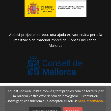
Aquest projecte ha rebut una ajuda extraordinària per a la
realització de material imprès del Consell Insular de
Mallorca
2026 ©
Llibreria Drac Màgic
. Tots els Drets Reservats |
Aquest lloc web utilitza cookies, tant pròpies com de tercers, per
Grupo Trevenque
Afegir a la meva cistella
millorar la vostra experiència de navegació. Si continueu
navegant, considerem que accepteu el seu ús.
Més informació
Click & collect
Acceptar cookies
Denegar