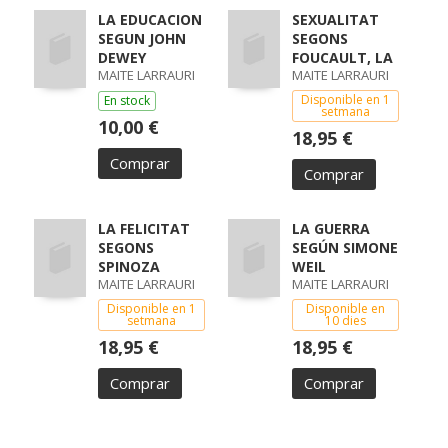
LA EDUCACION
SEXUALITAT
SEGUN JOHN
SEGONS
DEWEY
FOUCAULT, LA
MAITE LARRAURI
MAITE LARRAURI
Disponible en 1
En stock
setmana
10,00 €
18,95 €
Comprar
Comprar
LA FELICITAT
LA GUERRA
SEGONS
SEGÚN SIMONE
SPINOZA
WEIL
MAITE LARRAURI
MAITE LARRAURI
Disponible en 1
Disponible en
setmana
10 dies
18,95 €
18,95 €
Comprar
Comprar