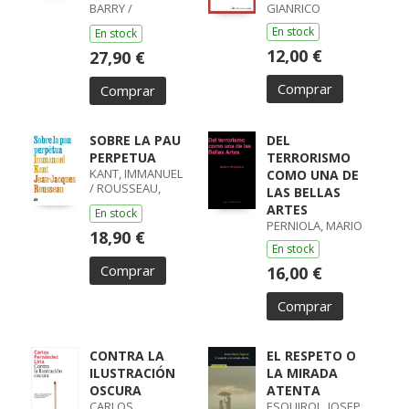
BARRY /
GIANRICO
LISOWIEC,
En stock
En stock
JOANNA /
HOMERO,
12,00 €
27,90 €
HOMERO
Comprar
Comprar
SOBRE LA PAU
DEL
PERPETUA
TERRORISMO
KANT, IMMANUEL
COMO UNA DE
/ ROUSSEAU,
LAS BELLAS
JEAN-JACQUES
ARTES
En stock
PERNIOLA, MARIO
18,90 €
En stock
Comprar
16,00 €
Comprar
CONTRA LA
EL RESPETO O
ILUSTRACIÓN
LA MIRADA
OSCURA
ATENTA
CARLOS
ESQUIROL, JOSEP