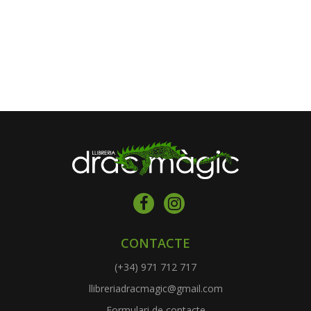
CONTACTE
(+34) 971 712 717
llibreriadracmagic@gmail.com
Formulari de contacte