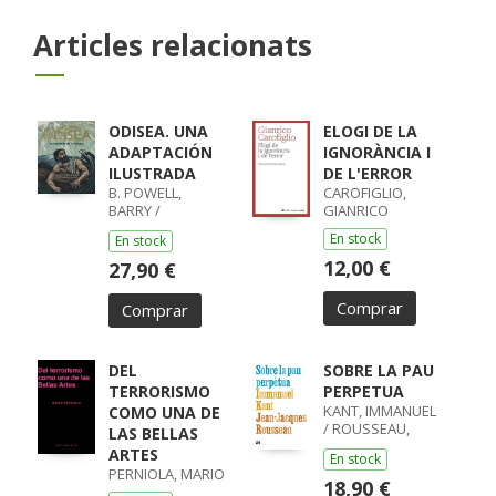
Articles relacionats
ODISEA. UNA
ELOGI DE LA
ADAPTACIÓN
IGNORÀNCIA I
ILUSTRADA
DE L'ERROR
B. POWELL,
CAROFIGLIO,
BARRY /
GIANRICO
LISOWIEC,
En stock
En stock
JOANNA /
HOMERO,
12,00 €
27,90 €
HOMERO
Comprar
Comprar
DEL
SOBRE LA PAU
TERRORISMO
PERPETUA
KANT, IMMANUEL
COMO UNA DE
/ ROUSSEAU,
LAS BELLAS
JEAN-JACQUES
ARTES
En stock
PERNIOLA, MARIO
18,90 €