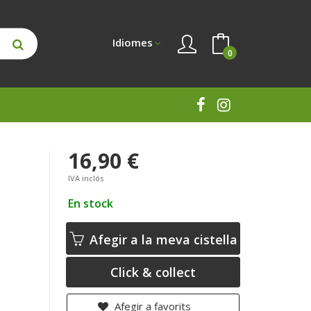
Idiomes
0
16,90 €
IVA inclós
En stock
Afegir a la meva cistella
Click & collect
Afegir a favorits