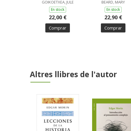
GOIKOETXEA, JULE
BEARD, MARY
En stock
En stock
22,00 €
22,90 €
Comprar
Comprar
Altres llibres de l'autor