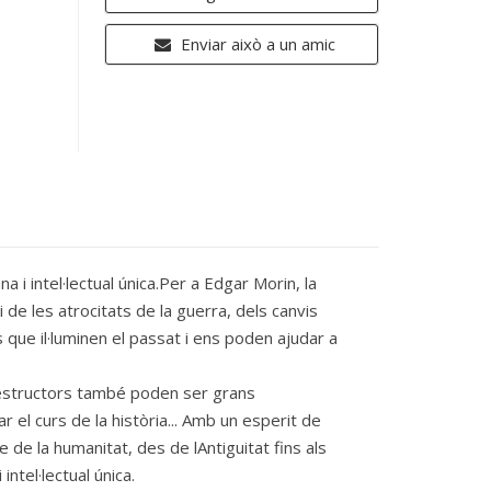
Enviar això a un amic
i intel·lectual única.Per a Edgar Morin, la
 de les atrocitats de la guerra, dels canvis
 que il·luminen el passat i ens poden ajudar a
 destructors també poden ser grans
r el curs de la història... Amb un esperit de
e la humanitat, des de lAntiguitat fins als
ntel·lectual única.