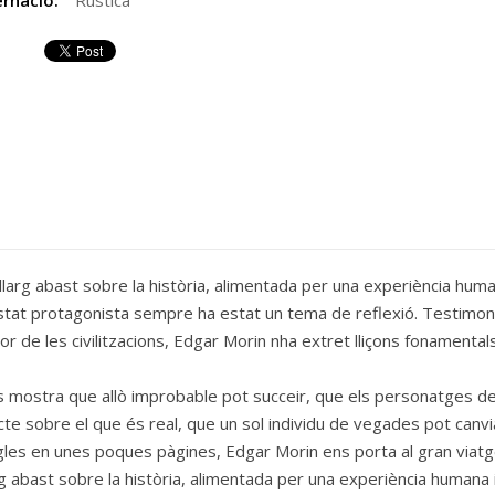
rnació:
Rústica
rg abast sobre la història, alimentada per una experiència humana 
a estat protagonista sempre ha estat un tema de reflexió. Testimoni
 de les civilitzacions, Edgar Morin nha extret lliçons fonamentals
ens mostra que allò improbable pot succeir, que els personatges
cte sobre el que és real, que un sol individu de vegades pot canvia
les en unes poques pàgines, Edgar Morin ens porta al gran viatge d
g abast sobre la història, alimentada per una experiència humana i i