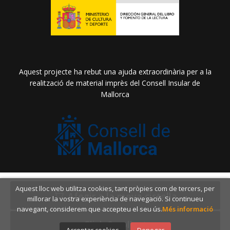
Aquest projecte ha rebut una ajuda extraordinària per a la
realització de material imprès del Consell Insular de
Mallorca
2026 ©
Llibreria Drac Màgic
. Tots els Drets Reservats |
Aquest lloc web utilitza cookies, tant pròpies com de tercers, per
Grupo Trevenque
Afegir a la meva cistella
millorar la vostra experiència de navegació. Si continueu
navegant, considerem que accepteu el seu ús.
Més informació
Click & collect
Acceptar cookies
Denegar