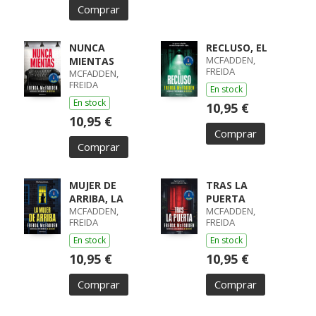
Comprar
NUNCA
RECLUSO, EL
MCFADDEN,
MIENTAS
FREIDA
MCFADDEN,
FREIDA
En stock
En stock
10,95 €
10,95 €
Comprar
Comprar
MUJER DE
TRAS LA
ARRIBA, LA
PUERTA
MCFADDEN,
MCFADDEN,
FREIDA
FREIDA
En stock
En stock
10,95 €
10,95 €
Comprar
Comprar