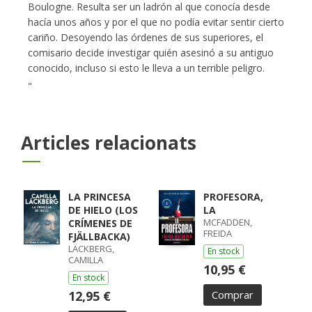
Boulogne. Resulta ser un ladrón al que conocía desde
hacía unos años y por el que no podía evitar sentir cierto
cariño. Desoyendo las órdenes de sus superiores, el
comisario decide investigar quién asesinó a su antiguo
conocido, incluso si esto le lleva a un terrible peligro.
"
Articles relacionats
LA PRINCESA
PROFESORA,
DE HIELO (LOS
LA
MCFADDEN,
CRÍMENES DE
FREIDA
FJÄLLBACKA)
LÄCKBERG,
En stock
CAMILLA
10,95 €
En stock
12,95 €
Comprar