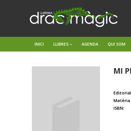
INICI
LLIBRES
AGENDA
QUI SOM
MI P
Editorial
Matèria
ISBN: