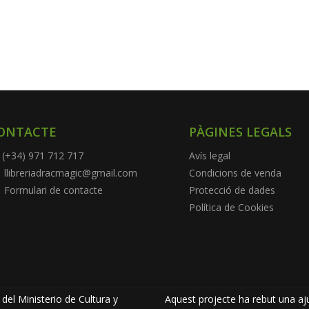
ONTACTE
PÀGINES LEGALS
(+34) 971 712 717
Avís legal
llibreriadracmagic@gmail.com
Condicions de venda
Formulari de contacte
Protecció de dades
Política de Cookies
del Ministerio de Cultura y
Aquest projecte ha rebut una aju