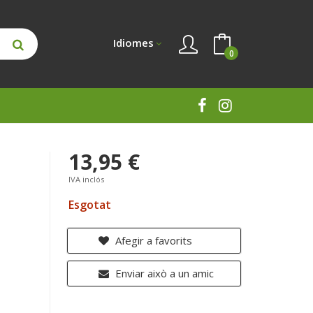
Idiomes
0
13,95 €
IVA inclós
Esgotat
Afegir a favorits
Enviar això a un amic