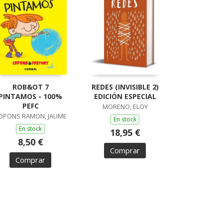
ROB&OT 7
REDES (INVISIBLE 2)
PINTAMOS - 100%
EDICIÓN ESPECIAL
PEFC
MORENO, ELOY
OPONS RAMON, JAUME
En stock
En stock
18,95 €
8,50 €
Comprar
Comprar