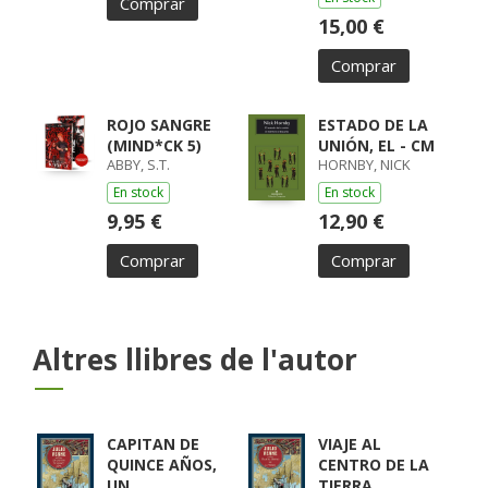
Comprar
15,00 €
Comprar
ROJO SANGRE
ESTADO DE LA
(MIND*CK 5)
UNIÓN, EL - CM
ABBY, S.T.
HORNBY, NICK
En stock
En stock
9,95 €
12,90 €
Comprar
Comprar
Altres llibres de l'autor
CAPITAN DE
VIAJE AL
QUINCE AÑOS,
CENTRO DE LA
UN
TIERRA