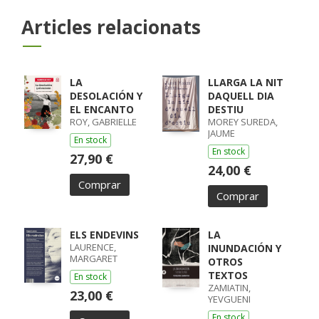
Articles relacionats
LA
LLARGA LA NIT
DESOLACIÓN Y
DAQUELL DIA
EL ENCANTO
DESTIU
ROY, GABRIELLE
MOREY SUREDA,
JAUME
En stock
En stock
27,90 €
24,00 €
Comprar
Comprar
ELS ENDEVINS
LA
LAURENCE,
INUNDACIÓN Y
MARGARET
OTROS
TEXTOS
En stock
ZAMIATIN,
23,00 €
YEVGUENI
En stock