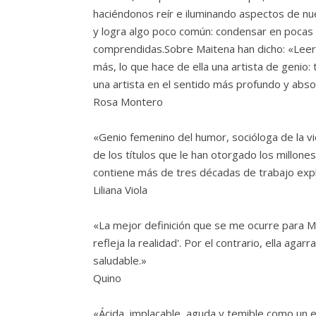
haciéndonos reír e iluminando aspectos de nue
y logra algo poco común: condensar en pocas 
comprendidas.Sobre Maitena han dicho: «Leer a
más, lo que hace de ella una artista de genio
una artista en el sentido más profundo y absol
Rosa Montero
«Genio femenino del humor, socióloga de la vi
de los títulos que le han otorgado los millon
contiene más de tres décadas de trabajo exp
Liliana Viola
«La mejor definición que se me ocurre para M
refleja la realidad'. Por el contrario, ella aga
saludable.»
Quino
«Ácida, implacable, aguda y temible como un e