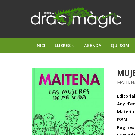
INICI
LLIBRES
AGENDA
QUI SOM
MUJE
MAITEN
Editorial
Any d'ed
Matèria
ISBN:
Pàgines