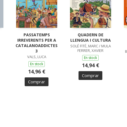
PASSATEMPS
QUADERN DE
IRREVERENTS PER A
LLENGUA I CULTURA
CATALANOADDICTES
SOLÉ FITÉ, MARC / MULA
FERRER, XAVIER
3
B
VALS, LUCA
En stock
En stock
14,94 €
14,96 €
Comprar
Comprar