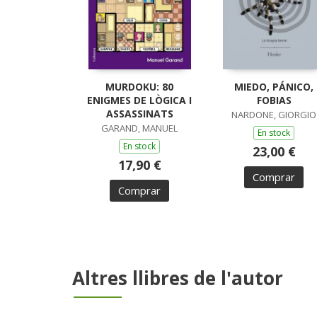
MURDOKU: 80
MIEDO, PÁNICO,
ENIGMES DE LÒGICA I
FOBIAS
ASSASSINATS
NARDONE, GIORGIO
GARAND, MANUEL
En stock
En stock
23,00 €
17,90 €
Comprar
Comprar
Altres llibres de l'autor