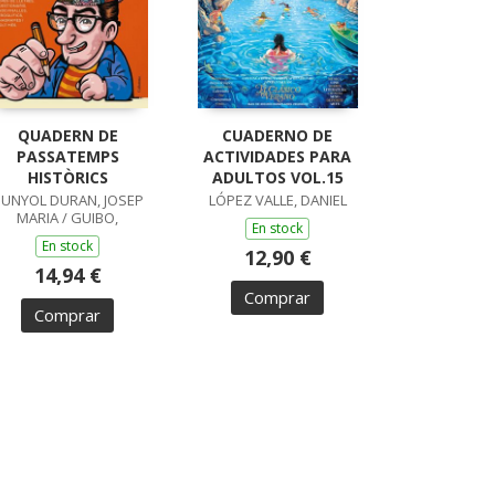
QUADERN DE
CUADERNO DE
PASSATEMPS
ACTIVIDADES PARA
HISTÒRICS
ADULTOS VOL.15
UNYOL DURAN, JOSEP
LÓPEZ VALLE, DANIEL
MARIA / GUIBO,
En stock
En stock
12,90 €
14,94 €
Comprar
Comprar