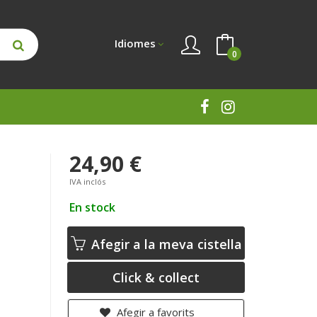
Idiomes
0
24,90 €
IVA inclós
En stock
Afegir a la meva cistella
Click & collect
Afegir a favorits