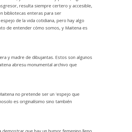
nsgresor, resulta siempre certero y accesible,
n bibliotecas enteras para ser
spejo de la vida cotidiana, pero hay algo
intento de entender cómo somos, y Maitena es
onera y madre de dibujantas. Estos son algunos
 Maitena abresu monumental archivo que
 Maitena no pretende ser un 'espejo que
l nosolo es originalísimo sino también
o a demostrar que hay un humor femenino lleno