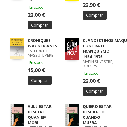
22,90 €
En stock
22,00 €
Comprar
Comprar
CRONIQUES
CLANDESTINOS:MAQU
WAGNERIANES
CONTRA EL
ESTELRICH I
FRANQUISMO
MASSUTI, PERE
1934-1975
MARIN SILVESTRE,
En stock
DOLORS
15,00 €
En stock
Comprar
22,00 €
Comprar
VULL ESTAR
QUIERO ESTAR
DESPERT
DESPIERTO
QUAN EM
CUANDO
MORI
MUERA