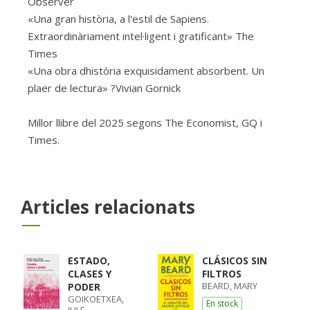
Observer
«Una gran història, a l'estil de Sapiens.
Extraordinàriament intel·ligent i gratificant» The
Times
«Una obra dhistòria exquisidament absorbent. Un
plaer de lectura» ?Vivian Gornick
Millor llibre del 2025 segons The Economist, GQ i
Times.
Articles relacionats
ESTADO,
CLÁSICOS SIN
CLASES Y
FILTROS
BEARD, MARY
PODER
GOIKOETXEA,
En stock
JULE