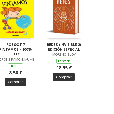
ROB&OT 7
REDES (INVISIBLE 2)
PINTAMOS - 100%
EDICIÓN ESPECIAL
PEFC
MORENO, ELOY
OPONS RAMON, JAUME
En stock
En stock
18,95 €
8,50 €
Comprar
Comprar