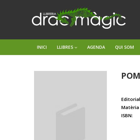
INICI
LLIBRES
AGENDA
QUI SOM
POM
Editorial
Matèria
ISBN: