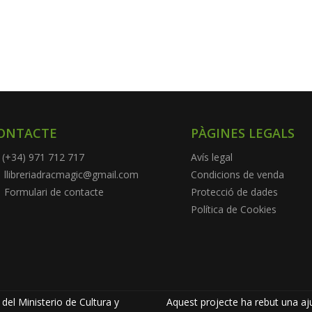
ONTACTE
PÀGINES LEGALS
(+34) 971 712 717
Avís legal
llibreriadracmagic@gmail.com
Condicions de venda
Formulari de contacte
Protecció de dades
Política de Cookies
del Ministerio de Cultura y
Aquest projecte ha rebut una aju