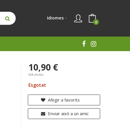
Idiomes
0
10,90 €
IVA inclós
Esgotat
Afegir a favorits
Enviar això a un amic