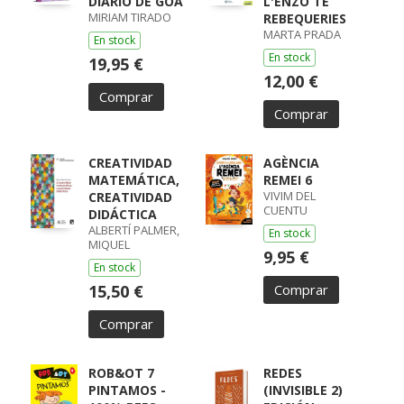
DIARIO DE GOA
L'ENZO TÉ
MIRIAM TIRADO
REBEQUERIES
MARTA PRADA
En stock
En stock
19,95 €
12,00 €
Comprar
Comprar
CREATIVIDAD
AGÈNCIA
MATEMÁTICA,
REMEI 6
VIVIM DEL
CREATIVIDAD
CUENTU
DIDÁCTICA
ALBERTÍ PALMER,
En stock
MIQUEL
9,95 €
En stock
15,50 €
Comprar
Comprar
ROB&OT 7
REDES
PINTAMOS -
(INVISIBLE 2)