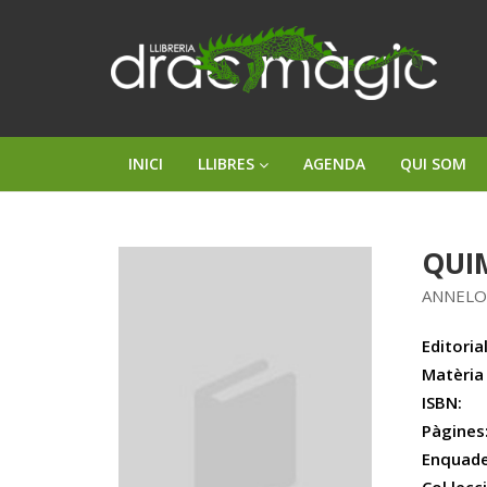
INICI
LLIBRES
AGENDA
QUI SOM
QUI
ANNELO
Editorial
Matèria
ISBN:
Pàgines
Enquade