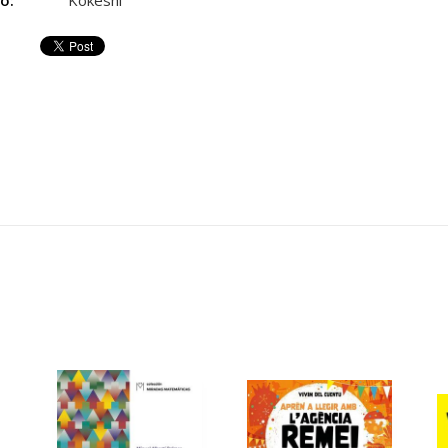
ió:
Kokeshi