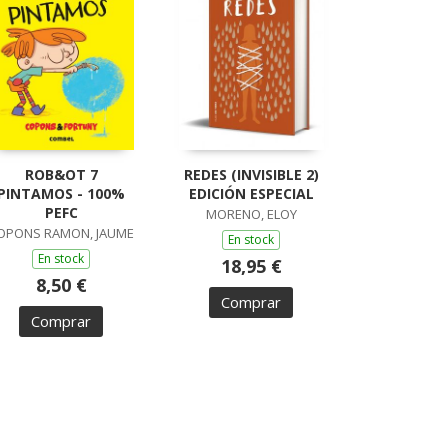
ROB&OT 7
REDES (INVISIBLE 2)
PINTAMOS - 100%
EDICIÓN ESPECIAL
PEFC
MORENO, ELOY
OPONS RAMON, JAUME
En stock
En stock
18,95 €
8,50 €
Comprar
Comprar