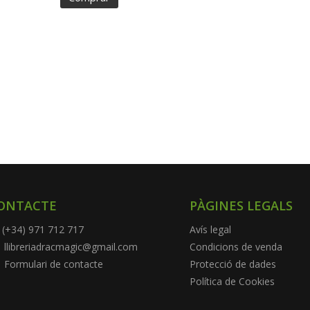
ONTACTE
PÀGINES LEGALS
(+34) 971 712 717
Avís legal
llibreriadracmagic@gmail.com
Condicions de venda
Formulari de contacte
Protecció de dades
Política de Cookies