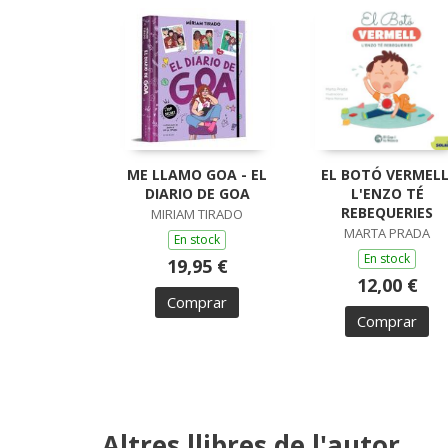
ME LLAMO GOA - EL
EL BOTÓ VERMELL
DIARIO DE GOA
L'ENZO TÉ
REBEQUERIES
MIRIAM TIRADO
MARTA PRADA
En stock
En stock
19,95 €
12,00 €
Comprar
Comprar
Altres llibres de l'autor