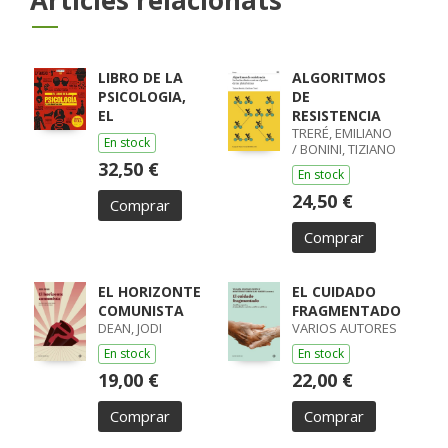
LIBRO DE LA
ALGORITMOS
PSICOLOGIA,
DE
EL
RESISTENCIA
TRERÉ, EMILIANO
En stock
/ BONINI, TIZIANO
32,50 €
En stock
24,50 €
Comprar
Comprar
EL HORIZONTE
EL CUIDADO
COMUNISTA
FRAGMENTADO
DEAN, JODI
VARIOS AUTORES
En stock
En stock
19,00 €
22,00 €
Comprar
Comprar