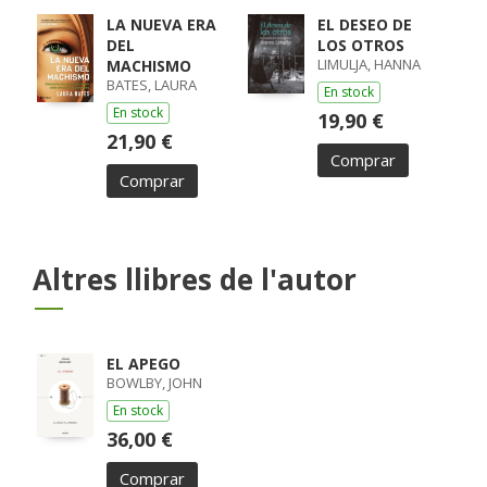
LA NUEVA ERA
EL DESEO DE
DEL
LOS OTROS
LIMULJA, HANNA
MACHISMO
BATES, LAURA
En stock
En stock
19,90 €
21,90 €
Comprar
Comprar
Altres llibres de l'autor
EL APEGO
BOWLBY, JOHN
En stock
36,00 €
Comprar