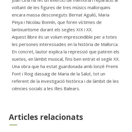
voltant de les figures de tres músics mallorquins
encara massa desconeguts Bernat Aguiló, Maria
Pinya i Nicolau Bonnín, que foren víctimes de
lantixuetisme durant els segles XIX i XX.
Aquest llibre és un volum imprescindible per a totes
les persones interessades en la història de Mallorca.
En concret, lautor explica la repressió que patiren els
xuetes, en làmbit musical, fins ben entrat el segle XX.
Una obra que ha estat guardonada amb lonzè Premi
Font i Roig dassaig de Maria de la Salut, tot un
referent de la investigació històrica i de làmbit de les
ciències socials a les Illes Balears.
Articles relacionats