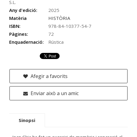
S.L.
Any d'edició:
2025
Matèria
HISTÒRIA
ISBN:
978-84-10377-54-7
Pàgines:
72
Enquadernació:
Rústica
Afegir a favorits
Enviar això a un amic
Sinopsi
Joan Círia ha fet un exercici de memòria i reparació al