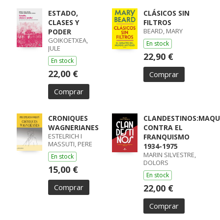
ESTADO,
CLÁSICOS SIN
CLASES Y
FILTROS
BEARD, MARY
PODER
GOIKOETXEA,
En stock
JULE
22,90 €
En stock
22,00 €
Comprar
Comprar
CRONIQUES
CLANDESTINOS:MAQU
WAGNERIANES
CONTRA EL
ESTELRICH I
FRANQUISMO
MASSUTI, PERE
1934-1975
MARIN SILVESTRE,
En stock
DOLORS
15,00 €
En stock
Comprar
22,00 €
Comprar